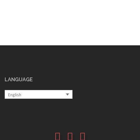
navigation
LANGUAGE
English
Fb
Instagram
Google
plus