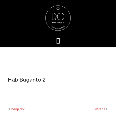
Skip
to
content
Hab Bugantó 2
Menjador
Entrada
Post