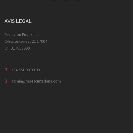
AVIS LEGAL
Dirección Empresa
C/Ballesteries, 21 17004
CIF B17558990
+34 661 90 99 90
admin@rasetciutadans.com